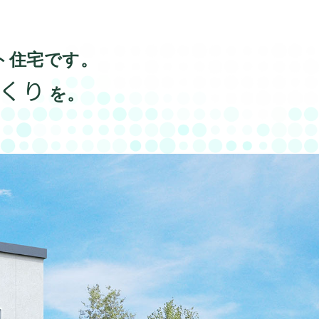
ト住宅です。
くり
を。